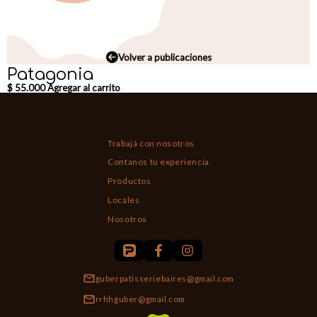
Volver a publicaciones
Patagonia
$
55.000
Agregar al carrito
Trabajá con nosotros
Contanos tu experiencia
Productos
Locales
Nosotros
guberpatisseriebaires@gmail.com
rrhhguber@gmail.com