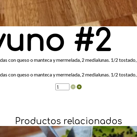
yuno #2
adas con queso o manteca y mermelada, 2 medialunas. 1/2 tostado, 
adas con queso o manteca y mermelada, 2 medialunas. 1/2 tostado, 
D
e
s
a
y
u
n
o
Productos relacionados
#
2
c
a