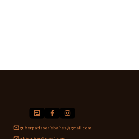
guberpatisseriebaires@gmail.com
rrhhguber@gmail.com