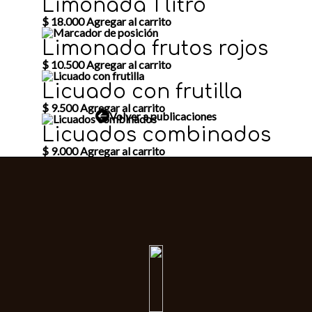
Limonada 1 litro
c
a
$
18.000
Agregar al carrito
n
t
Limonada frutos rojos
i
d
$
10.500
Agregar al carrito
a
d
Licuado con frutilla
$
9.500
Agregar al carrito
Volver a publicaciones
Licuados combinados
$
9.000
Agregar al carrito