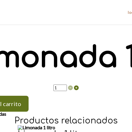
lo
monada 
L
i
m
o
n
l carrito
a
d
das
a
Productos relacionados
1
/
2