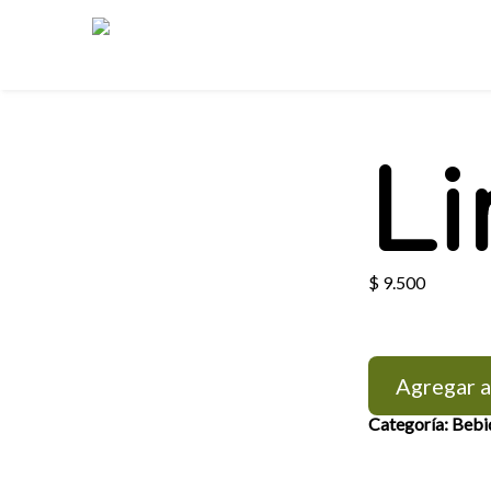
Li
$
9.500
Agregar a
Categoría:
Bebi