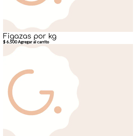
Figazas por kg
$
6.500
Agregar al carrito