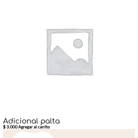
s
p
e
c
i
a
l
c
a
n
t
i
d
a
d
Adicional palta
$
3.000
Agregar al carrito