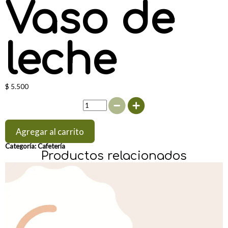
Vaso de
leche
$
5.500
V
a
s
o
d
e
Agregar al carrito
l
e
Categoría:
Cafetería
c
Productos relacionados
h
e
c
a
n
t
i
d
a
d